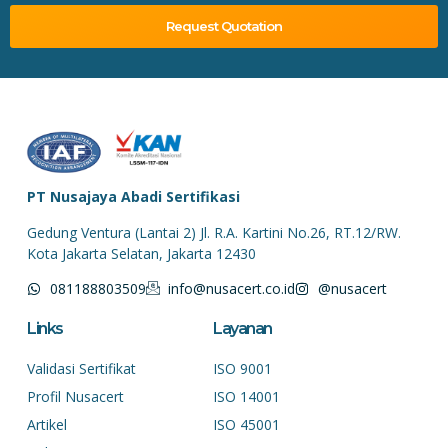
Request Quotation
PT Nusajaya Abadi Sertifikasi
Gedung Ventura (Lantai 2) Jl. R.A. Kartini No.26, RT.12/RW.
Kota Jakarta Selatan, Jakarta 12430
081188803509
info@nusacert.co.id
@nusacert
Links
Layanan
Validasi Sertifikat
ISO 9001
Profil Nusacert
ISO 14001
Artikel
ISO 45001