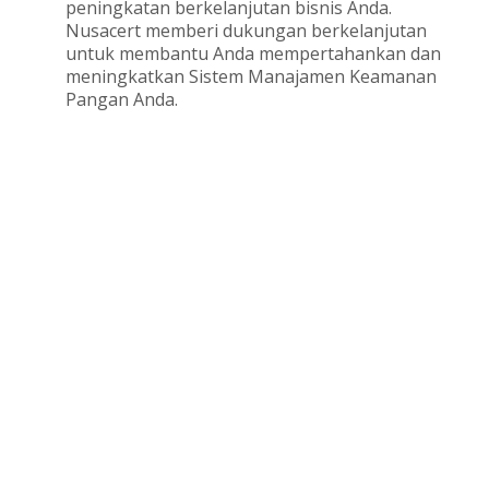
peningkatan berkelanjutan bisnis Anda.
Nusacert memberi dukungan berkelanjutan
untuk membantu Anda mempertahankan dan
meningkatkan Sistem Manajamen Keamanan
Pangan Anda.
NUSACERT
Mengapa Sertifikasi ISO
Penting?
Sertifikasi ISO adalah investasi yang berharga bagi
perusahaan Anda. Di Indonesia, sejumlah standar ISO telah
diadopsi menjadi bagian dari regulasi yang harus dipatuhi.
Contohnya, ISO 9001, ISO 14001, ISO 45001, ISO 37001, ISO
21001, dan standar lainnya telah menjadi peraturan yang